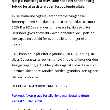
hjælp til indstilling af dit tv. Tune Kabelnet sender aldrig
folk ud for at assistere uden forudgående aftale.
TV selskaberne og tv-leverandørerne tvinger alle
foreninger med 5-pakkestruktur, til en 3 pakke struktur i
2020. Fra 2020 skal vi derfor have en 3-pakkestruktur.
Herunder gives et overblik over indholdet i de 3 pakker.
Der tages forbehold for eventuelle ændringer eller
trykfejl.
3 DR kanaler udgår efter 2. januar 2020: DR3, DRK og DR
Ultra. Det er pga. en politisk aftale (medieforlig) under den
forrige regering, at DR blev påtvunget at lukke disse. Der
kommer ikke andre kanaler i stedet i grundpakken og den
har uændret pris.
DET BETYDER ÆNDRINGERNE FOR DIG:
Pakkeskift var gratis for alle, hvis man bestilte dette
senest 15. dec. 2019