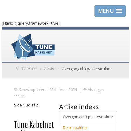
MENU
JHtml::_('jquery.framework', true);
FORSIDE
ARKIV
Overgang til 3 pakkestruktur
Senest opdateret: 25. februar 2024
Visninger:
11174
Artikelindeks
Side 1 ud af 2
Overgang til 3 pakkestruktur
Tune Kabelnet
De tre pakker