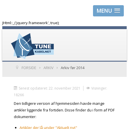
MENU
JHtml::_('jquery.framework', true);
FORSIDE
ARKIV
Arkiv før 2014
Senest opdateret: 22. november 2021
Visninger:
18266
Den tidligere version af hjemmesiden havde mange
artikler liggende fra fortiden. Disse finder du i form af PDF
dokumenter:
Artikler der lå under "Aktuelt nyt"