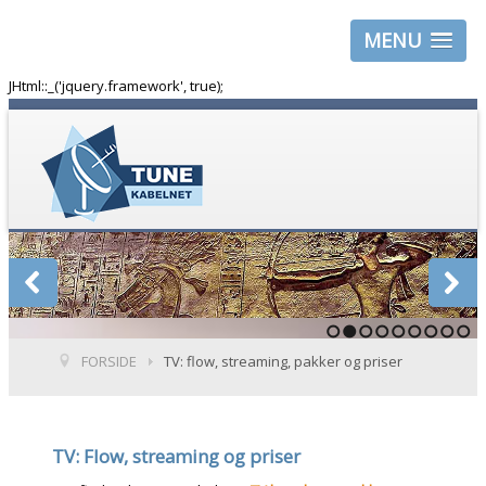
MENU
JHtml::_('jquery.framework', true);
1
2
3
4
5
6
7
8
9
FORSIDE
TV: flow, streaming, pakker og priser
TV: Flow, streaming og priser