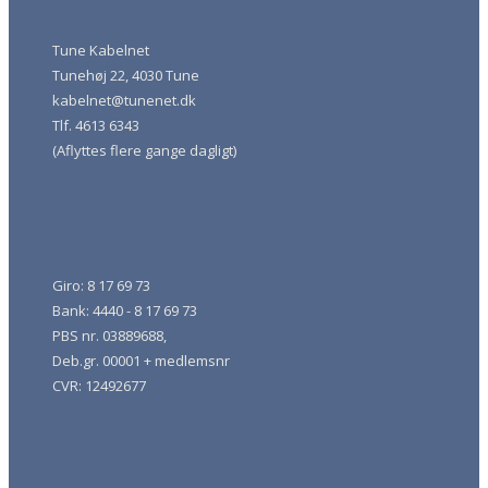
Tune Kabelnet
Tunehøj 22, 4030 Tune
kabelnet@tunenet.dk
Tlf. 4613 6343
(Aflyttes flere gange dagligt)
Giro: 8 17 69 73
Bank: 4440 - 8 17 69 73
PBS nr. 03889688,
Deb.gr. 00001 + medlemsnr
CVR: 12492677