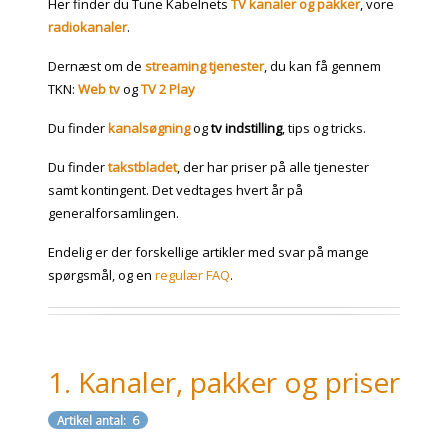
Her finder du Tune Kabelnets
TV kanaler og pakker
, vore
radiokanaler
.
Dernæst om de
streaming tjenester
, du kan få gennem
TKN:
Web tv
og
TV 2 Play
Du finder
kanalsøgning
og
tv indstilling
, tips og tricks.
Du finder
takstbladet
, der har priser på alle tjenester
samt kontingent. Det vedtages hvert år på
generalforsamlingen.
Endelig er der forskellige artikler med svar på mange
spørgsmål, og en
regulær FAQ
.
1. Kanaler, pakker og priser
Artikel antal: 6