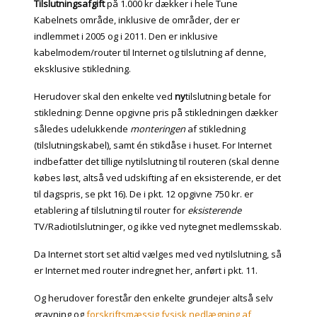
Tilslutningsafgift
på 1.000 kr dækker i hele Tune
Kabelnets område, inklusive de områder, der er
indlemmet i 2005 og i 2011. Den er inklusive
kabelmodem/router til Internet og tilslutning af denne,
eksklusive stikledning.
Herudover skal den enkelte ved
ny
tilslutning betale for
stikledning: Denne opgivne pris på stikledningen dækker
således udelukkende
monteringen
af stikledning
(tilslutningskabel), samt én stikdåse i huset. For Internet
indbefatter det tillige nytilslutning til routeren (skal denne
købes løst, altså ved udskifting af en eksisterende, er det
til dagspris, se pkt 16). De i pkt. 12 opgivne 750 kr. er
etablering af tilslutning til router for
eksisterende
TV/Radiotilslutninger, og ikke ved nytegnet medlemsskab.
Da Internet stort set altid vælges med ved nytilslutning, så
er Internet med router indregnet her, anført i pkt. 11.
Og herudover forestår den enkelte grundejer altså selv
gravning og
forskriftsmæssig fysisk nedlægning af