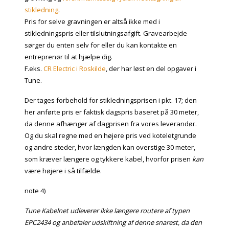
stikledning
.
Pris for selve gravningen er altså ikke med i
stikledningspris eller tilslutningsafgift. Gravearbejde
sørger du enten selv for eller du kan kontakte en
entreprenør til at hjælpe dig.
F.eks.
CR Electric i Roskilde
, der har løst en del opgaver i
Tune.
Der tages forbehold for stikledningsprisen i pkt. 17; den
her anførte pris er faktisk dagspris baseret på 30 meter,
da denne afhænger af dagprisen fra vores leverandør.
Og du skal regne med en højere pris ved koteletgrunde
og andre steder, hvor længden kan overstige 30 meter,
som kræver længere og tykkere kabel, hvorfor prisen
kan
være højere i så tilfælde.
note 4)
Tune Kabelnet udleverer ikke længere routere af typen
EPC2434 og anbefaler udskiftning af denne snarest, da den