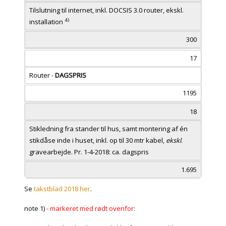
Tilslutning til internet, inkl. DOCSIS 3.0 router, ekskl.
4)
installation
300
17
Router -
DAGSPRIS
1195
18
Stikledning fra stander til hus, samt montering af én
stikdåse inde i huset, inkl. op til 30 mtr kabel,
ekskl
.
gravearbejde. Pr. 1-4-2018: ca. dagspris
1.695
Se
takstblad 2018 her
.
note 1)
- markeret med rødt ovenfor: