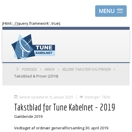
MENU
JHtml::_('jquery.framework', true);
FORSIDE
ARKIV
ÆLDRE TAKSTER OG PRISER
Takstblad & Priser (2019)
Senest opdateret: 8. januar 2025
Visninger: 7836
Takstblad for Tune Kabelnet - 2019
Gældende 2019
Vedtaget af ordinær generalforsamling 30. april 2019.