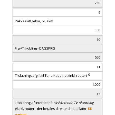
250
9
Pakkeskiftgebyr, pr. skift
500
10
Fra-/Tilkobling - DAGSPRIS
650
11
)
3
Tilslutningsafgift til Tune Kabelnet (inkl. router)
1.000
12
Etablering af internet på
eksisterende TV-tilslutning
,
ekskl. router - der betales direkte til installatør,
KK
partner