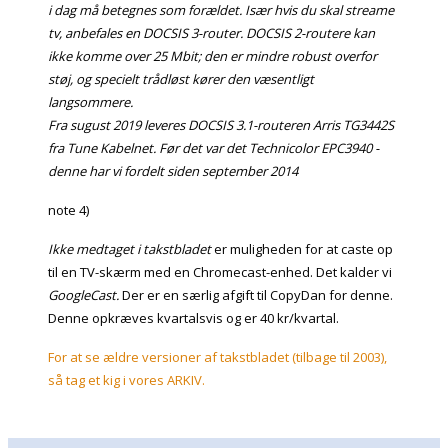
i dag må betegnes som forældet. Især hvis du skal streame
tv, anbefales en DOCSIS 3-router. DOCSIS 2-routere kan
ikke komme over 25 Mbit; den er mindre robust overfor
støj, og specielt trådløst kører den væsentligt
langsommere.
Fra sugust 2019 leveres DOCSIS 3.1-routeren Arris TG3442S
fra Tune Kabelnet. Før det var det Technicolor EPC3940 -
denne har vi fordelt siden september 2014
note 4)
Ikke medtaget i takstbladet
er muligheden for at caste op
til en TV-skærm med en Chromecast-enhed. Det kalder vi
GoogleCast.
Der er en særlig afgift til CopyDan for denne.
Denne opkræves kvartalsvis og er 40 kr/kvartal.
For at se ældre versioner af takstbladet (tilbage til 2003),
så tag et kig i vores ARKIV.