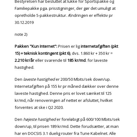
Bestyrelsen har besluttet at lukke for Sportspakke og
Familiepakke pga. prisstigninger, der gør det umuligt at
opretholde 5-pakkestruktur. Ændringen er effektiv pr
30.12.2019
note 2)
Pakken "Kun Internet":
Prisen er lig
internetafgiften (pkt
15) + teknisk kontingent (pkt 6)
, dvs. 1.860 kr + 350 kr =
2.210 kr/år
eller svarende til
185 kr/md
. for laveste
hastighed.
Den
laveste hastighed
er 200/50 Mbits/sek down/up.
Internetafgiften på 155 kr pr måned dækker over denne
laveste hastighed. Denne pris er lovet sænket til 125
kr/md, når renoveringen af nettet er afsluttet, hvilket
forventes at ske i Q2 2020.
Den
højeste hastighed
er foreløbigt på 600/100 Mbits/sek
down/up, til prisen 189 kr/md. Dette forudsætter, at man
har en DOCSIS 3.1 duelig router fra Tune Kabelnet. Alle