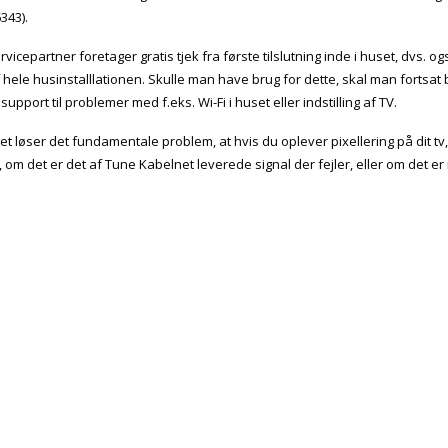
343).
rvicepartner foretager gratis tjek fra første tilslutning inde i huset, dvs. ogs
f hele husinstalllationen. Skulle man have brug for dette, skal man forts
support til problemer med f.eks. Wi-Fi i huset eller indstilling af TV.
t løser det fundamentale problem, at hvis du oplever pixellering på dit tv
, om det er det af Tune Kabelnet leverede signal der fejler, eller om det er 