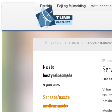
JHtml::_('jquery.framework', true);
Forside
Fejl og fejlmelding
mit.tunenet.d
kontakt
FORSIDE
TEKNIK
Serviceinstallatø
Sen
Næste
Serv
bestyrelsesmøde
Her se
9. juni 2026
Vi har
tilslu
Seneste/næste
dækket
medlemsmøde
:
Medle