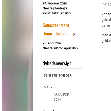
24. februar 2026
(46136
Næste planlagte:
sidst i februar 2027
Vor se
tjek a
Seneste/næste
deres 
Generalforsamling
:
Men de
tjekke
28. april 2026
Næste:
ultimo april 2027
Nyhedsoversigt
SENESTE NYHEDER
ARKIV
ARKIV FØR
2014