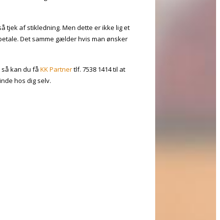
å tjek af stikledning. Men dette er ikke lig et
at betale. Det samme gælder hvis man ønsker
, så kan du få
KK Partner
tlf. 7538 1414 til at
inde hos dig selv.