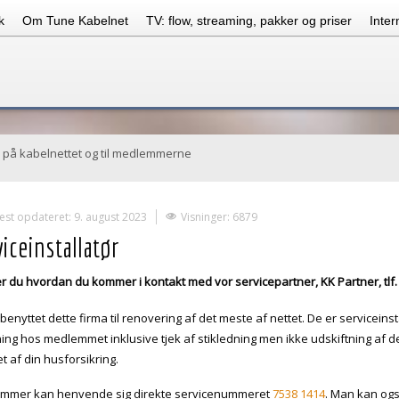
k
Om Tune Kabelnet
TV: flow, streaming, pakker og priser
Inter
r på kabelnettet og til medlemmerne
est opdateret: 9. august 2023
Visninger: 6879
iceinstallatør
r du hvordan du kommer i kontakt med vor servicepartner, KK Partner, tlf.
 benyttet dette firma til renovering af det meste af nettet. De er serviceinsta
tning hos medlemmet inklusive tjek af stikledning men ikke udskiftning af d
 af din husforsikring.
mmer kan henvende sig direkte servicenummeret
7538 1414
. Man kan ogs