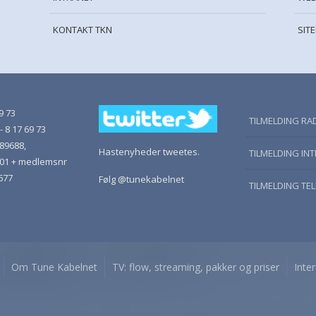
KONTAKT TKN
SIT
9 73
TILMELDING RA
- 8 17 69 73
889688,
Hastenyheder tweetes.
TILMELDING IN
001 + medlemsnr
677
Følg @tunekabelnet
TILMELDING TE
Om Tune Kabelnet
TV: flow, streaming, pakker og priser
Inte