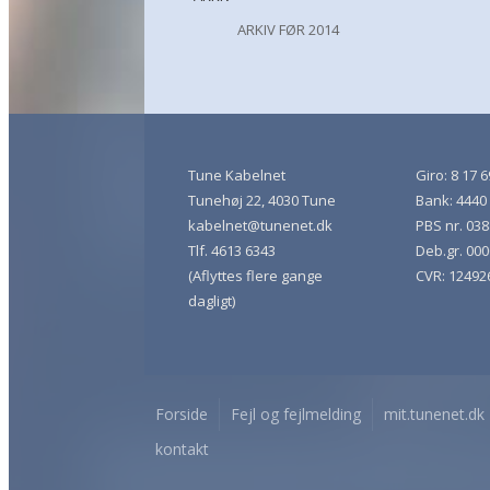
ARKIV FØR 2014
Tune Kabelnet
Giro: 8 17 6
Tunehøj 22, 4030 Tune
Bank: 4440 
kabelnet@tunenet.dk
PBS nr. 03
Tlf. 4613 6343
Deb.gr. 00
(Aflyttes flere gange
CVR: 12492
dagligt)
Forside
Fejl og fejlmelding
mit.tunenet.dk
kontakt