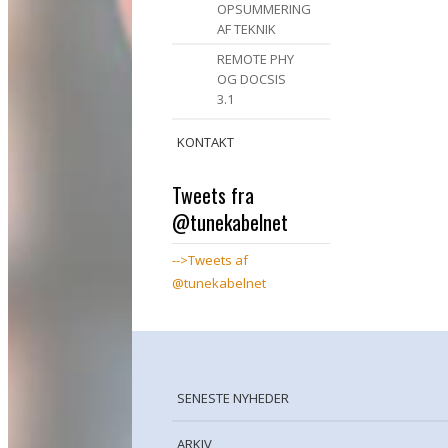
OPSUMMERING
AF TEKNIK
REMOTE PHY
OG DOCSIS
3.1
KONTAKT
Tweets fra
@tunekabelnet
-->Tweets af
@tunekabelnet
SENESTE NYHEDER
ARKIV