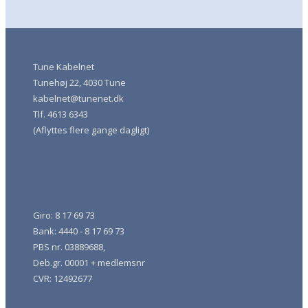
Tune Kabelnet
Tunehøj 22, 4030 Tune
kabelnet@tunenet.dk
Tlf. 4613 6343
(Aflyttes flere gange dagligt)
Giro: 8 17 69 73
Bank: 4440 - 8 17 69 73
PBS nr. 03889688,
Deb.gr. 00001 + medlemsnr
CVR: 12492677