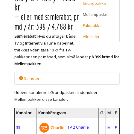
Grundpakke
kr
Mellempakke
— eller med samlerabat, pr
md / år: 399 / 4.788 kr
Fuldpakke
Samlerabat:
Hvis du aftager både
Alle sider
TV og Internet via Tune Kabelnet,
trækkes yderligere 10 kr fra TV-
pakkeprisen pr måned, som altså lander på
399 kr/md for
Mellempakken
.
Se noter
Udover kanalerne i Grundpakken, indeholder
Bemærk: Beløbet ovenfor er ekskl. teknisk kontingent
Mellempakken disse kanaler:
pr md / år: 35 / 420 kr. Dette tekniske kontingent har
samme størrelse uanset pakke, eller hvis man alene
Kanal nr.
Kanal/Program
G
M
F
aftager Internet.
For lejere i Greve boligselskab opkræves det tekniske
kontingent af Greve Boligselskab.
TV 2 Charlie
35
M
F