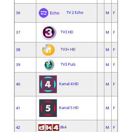
TV 2 Echo
36
M
F
TV3 HD
37
M
F
TV3+ HD
38
M
F
TV3 Puls
39
M
F
Kanal 4 HD
40
M
F
Kanal 5 HD
41
M
F
dk4
42
M
F