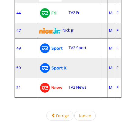
TV2 Fri
44
M
F
Nick jr.
47
M
F
TV2 Sport
49
M
F
50
M
F
TV2 News
51
M
F
Forrige
Næste