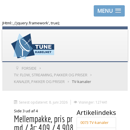
MENU
JHtml::_('jquery.framework', true);
FORSIDE
TV: FLOW, STREAMING, PAKKER OG PRISER
KANALER, PAKKER OG PRISER
TV-kanaler
Senest opdateret: 8. juni 2026
Visninger: 127441
Artikelindeks
Side 3 ud af 4
Mellempakke, pris pr
0073 TV-kanaler
md / år: 409 / 4.908