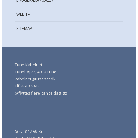
BRUGER-MANUALER
WEB TV
SITEMAP
Tune Kabelnet
Tunehøj 22, 4030 Tune
kabelnet@tunenet.dk
Tlf. 4613 6343
(Aflyttes flere gange dagligt)
Giro: 8 17 69 73