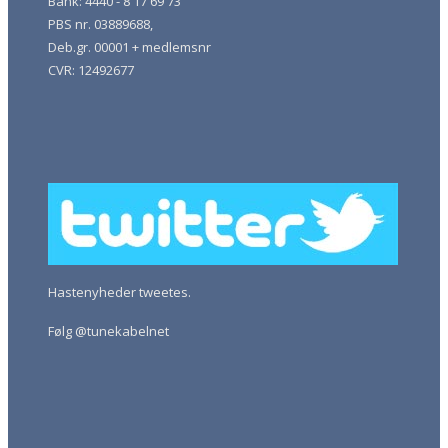
Bank: 4440 - 8 17 69 73
PBS nr. 03889688,
Deb.gr. 00001 + medlemsnr
CVR: 12492677
Hastenyheder tweetes.
Følg @tunekabelnet