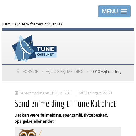
MENU
JHtml::_('jquery.framework', true);
FORSIDE
FEJL OG FEJLMELDING
0010 Fejlmelding
Senest opdateret: 15. juni 2026
Visninger: 29521
Send en melding til Tune Kabelnet
Det kan være fejlmelding, spørgsmål, flyttebesked,
opsigelse eller andet.