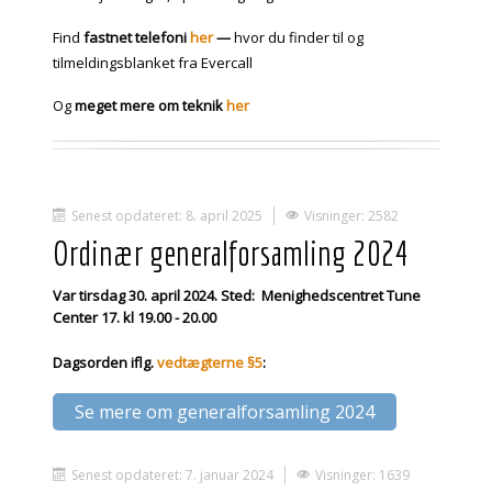
Find
fastnet telefoni
her
—
hvor du finder til og
tilmeldingsblanket fra Evercall
Og
meget mere om teknik
her
Senest opdateret: 8. april 2025
Visninger: 2582
Ordinær generalforsamling 2024
Var tirsdag 30. april 2024. Sted: Menighedscentret Tune
Center 17. kl 19.00 - 20.00
Dagsorden iflg.
vedtægterne §5
:
Se mere om generalforsamling 2024
Senest opdateret: 7. januar 2024
Visninger: 1639