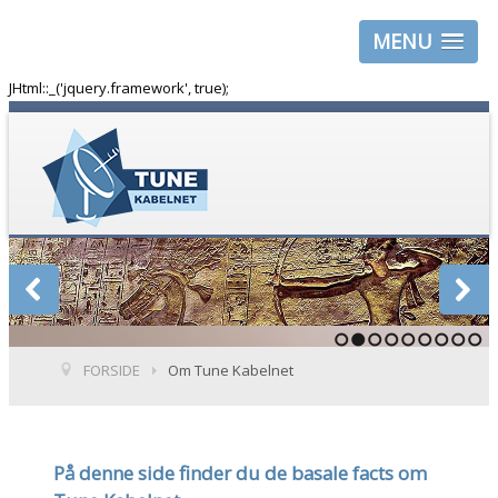
MENU
JHtml::_('jquery.framework', true);
1
2
3
4
5
6
7
8
9
FORSIDE
Om Tune Kabelnet
På
denne
side finder du de basale facts
om