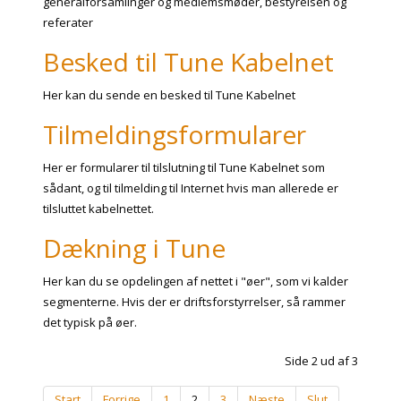
generalforsamlinger og medlemsmøder, bestyrelsen og
referater
Besked til Tune Kabelnet
Her kan du sende en besked til Tune Kabelnet
Tilmeldingsformularer
Her er formularer til tilslutning til Tune Kabelnet som
sådant, og til tilmelding til Internet hvis man allerede er
tilsluttet kabelnettet.
Dækning i Tune
Her kan du se opdelingen af nettet i "øer", som vi kalder
segmenterne. Hvis der er driftsforstyrrelser, så rammer
det typisk på øer.
Side 2 ud af 3
Start
Forrige
1
2
3
Næste
Slut