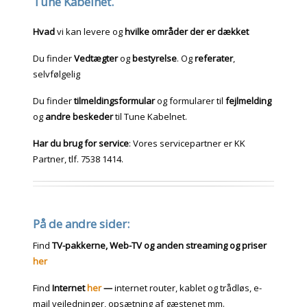
Tune Kabelnet
.
Hvad
vi kan levere og
hvilke områder der er dækket
Du finder
Vedtægter
og
bestyrelse
. Og
referater
,
selvfølgelig
Du finder
tilmeldingsformular
og formularer til
fejlmelding
og
andre beskeder
til Tune Kabelnet.
Har du brug for service
: Vores servicepartner er KK
Partner, tlf. 7538 1414.
På de
andre
sider:
Find
TV-pakkerne, Web-TV og anden streaming og priser
her
Find
Internet
her
—
internet router, kablet og trådløs, e-
mail vejledninger, opsætning af gæstenet mm.