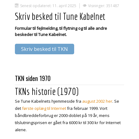
Senest opdateret: 11. april 2025
Visninger: 351487
Skriv besked til Tune Kabelnet
Formular til fejlmelding, til flytning og til alle andre
beskeder til Tune Kabelnet.
Skriv besked til TKN
TKN siden 1970
TKNs historie (1970)
Se Tune Kabelnets hjemmeside fra
august 2002 her
. Se
det
første oplæg til Internet
fra februar 1999. Vort
båndbreddeforbrug er 2000-doblet på 19 år, mens
tilslutningsprisen er gået fra 6000 kr til 300 kr for Internet
alene.