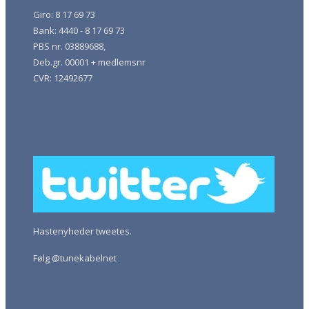
Giro: 8 17 69 73
Bank: 4440 - 8 17 69 73
PBS nr. 03889688,
Deb.gr. 00001 + medlemsnr
CVR: 12492677
Hastenyheder tweetes.
Følg @tunekabelnet