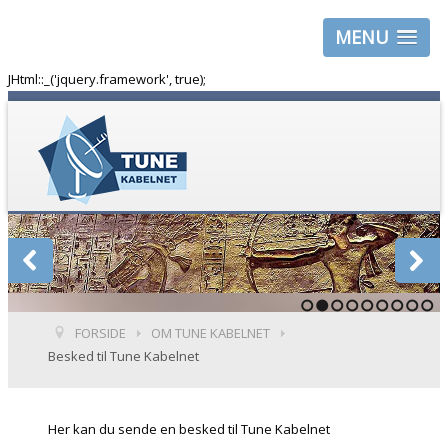
MENU
JHtml::_('jquery.framework', true);
1
2
3
4
5
6
7
8
9
FORSIDE
OM TUNE KABELNET
Besked til Tune Kabelnet
Her kan du sende en besked til Tune Kabelnet