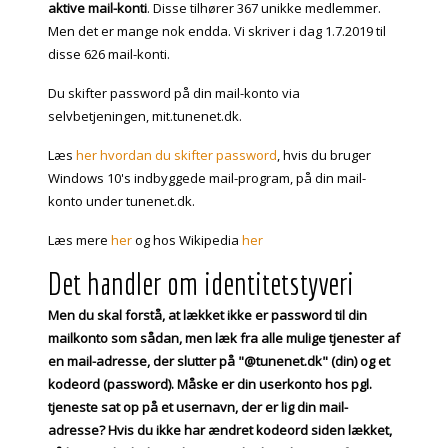
aktive mail-konti
. Disse tilhører 367 unikke medlemmer.
Men det er mange nok endda. Vi skriver i dag 1.7.2019 til
disse 626 mail-konti.
Du skifter password på din mail-konto via
selvbetjeningen, mit.tunenet.dk.
Læs
her hvordan du skifter password
, hvis du bruger
Windows 10's indbyggede mail-program, på din mail-
konto under tunenet.dk.
Læs mere
her
og hos Wikipedia
her
Det handler om identitetstyveri
Men du skal forstå, at lækket ikke er password til din
mailkonto som sådan, men læk fra alle mulige tjenester af
en mail-adresse, der slutter på "@tunenet.dk" (din) og et
kodeord (password). Måske er din userkonto hos pgl.
tjeneste sat op på et usernavn, der er lig din mail-
adresse? Hvis du ikke har ændret kodeord siden lækket,