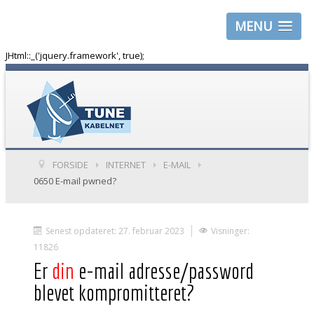
MENU
JHtml::_('jquery.framework', true);
FORSIDE
INTERNET
E-MAIL
0650 E-mail pwned?
Senest opdateret: 27. februar 2023
Visninger:
11826
Er
din
e-mail adresse/password
blevet kompromitteret?