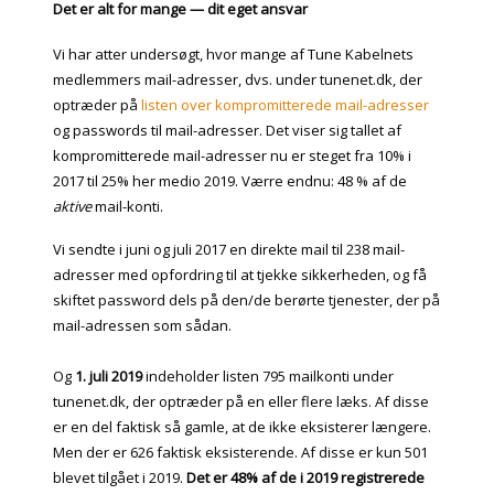
Det er alt for mange — dit eget ansvar
Vi har atter undersøgt, hvor mange af Tune Kabelnets
medlemmers mail-adresser, dvs. under tunenet.dk, der
optræder på
listen over kompromitterede mail-adresser
og passwords til mail-adresser. Det viser sig tallet af
kompromitterede mail-adresser nu er steget fra 10% i
2017 til 25% her medio 2019. Værre endnu: 48 % af de
aktive
mail-konti.
Vi sendte i juni og juli 2017 en direkte mail til 238 mail-
adresser med opfordring til at tjekke sikkerheden, og få
skiftet password dels på den/de berørte tjenester, der på
mail-adressen som sådan.
Og
1. juli 2019
indeholder listen 795 mailkonti under
tunenet.dk, der optræder på en eller flere læks. Af disse
er en del faktisk så gamle, at de ikke eksisterer længere.
Men der er 626 faktisk eksisterende. Af disse er kun 501
blevet tilgået i 2019.
Det er 48% af de i 2019 registrerede