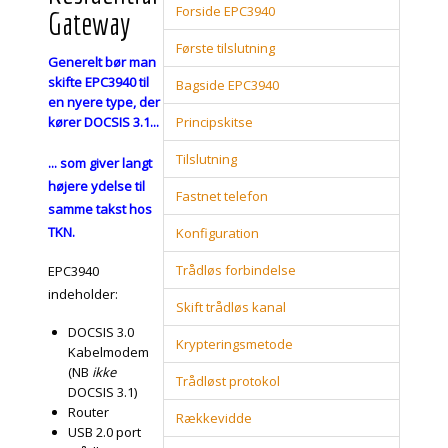
Forside EPC3940
Gateway
Første tilslutning
Generelt bør man
skifte EPC3940 til
Bagside EPC3940
en nyere type, der
kører DOCSIS 3.1...
Principskitse
Tilslutning
... som giver langt
højere ydelse til
Fastnet telefon
samme takst hos
TKN.
Konfiguration
Trådløs forbindelse
EPC3940
indeholder:
Skift trådløs kanal
DOCSIS 3.0
Krypteringsmetode
Kabelmodem
(NB
ikke
Trådløst protokol
DOCSIS 3.1)
Router
Rækkevidde
USB 2.0 port