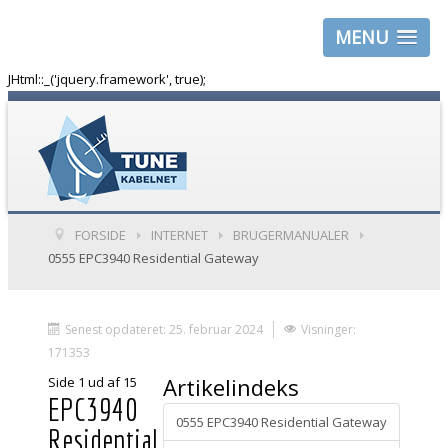
MENU
JHtml::_('jquery.framework', true);
FORSIDE
INTERNET
BRUGERMANUALER
0555 EPC3940 Residential Gateway
Senest opdateret: 25. februar 2024
Visninger:
171353
Artikelindeks
Side 1 ud af 15
EPC3940
0555 EPC3940 Residential Gateway
Residential