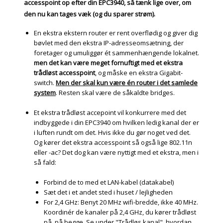
accesspoint op efter din EPC3940, så tænk lige over, om
den nu kan tages væk (og du sparer strøm).
En ekstra ekstern router er rent overflødig og giver dig
bøvlet med den ekstra IP-adresseomsætning, der
foretager og umuliggør ét sammenhængende lokalnet.
men det kan være meget fornuftigt med et ekstra
trådløst accesspoint
, og måske en ekstra Gigabit-
switch.
Men der skal kun være én router i det samlede
system
. Resten skal være de såkaldte bridges.
Et ekstra trådløst accepoint vil konkurrere med det
indbyggede i din EPC3940 om hvilken ledig kanal der er
i luften rundt om det. Hvis ikke du gør noget ved det.
Og kører det ekstra accesspoint så også lige 802.11n
eller -ac? Det dog kan være nyttigt med et ekstra, men i
så fald:
Forbind de to med et LAN-kabel (datakabel)
Sæt det i et andet sted i huset / lejligheden
For 2,4 GHz: Benyt 20 MHz wifi-bredde, ikke 40 MHz.
Koordinér de kanaler på 2,4 GHz, du kører trådløst
på, på begge. Se under "Trådløs kanal", hvordan