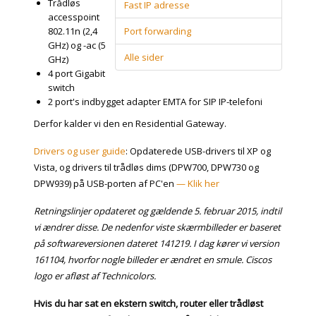
Trådløs
Fast IP adresse
accesspoint
802.11n (2,4
Port forwarding
GHz) og -ac (5
Alle sider
GHz)
4 port Gigabit
switch
2 port's indbygget adapter EMTA for SIP IP-telefoni
Derfor kalder vi den en Residential Gateway.
Drivers og user guide
: Opdaterede USB-drivers til XP og
Vista, og drivers til trådløs dims (DPW700, DPW730 og
DPW939) på USB-porten af PC'en
— Klik her
Retningslinjer opdateret og gældende 5. februar 2015, indtil
vi ændrer disse. De nedenfor viste skærmbilleder er baseret
på softwareversionen dateret 141219. I dag kører vi version
161104, hvorfor nogle billeder er ændret en smule. Ciscos
logo er afløst af Technicolors.
Hvis du har sat en ekstern switch, router eller trådløst