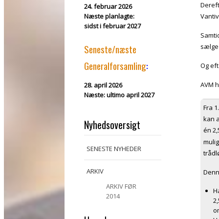
Dereft
24. februar 2026
Næste planlagte:
Vanti
sidst i februar 2027
Samtid
sælge 
Seneste/næste
Generalforsamling
:
Og eft
AVM 
28. april 2026
Næste:
ultimo april 2027
Fra 1
kan a
Nyhedsoversigt
én 2,
muli
SENESTE NYHEDER
trådl
ARKIV
Denn
ARKIV FØR
Ha
2014
2
o