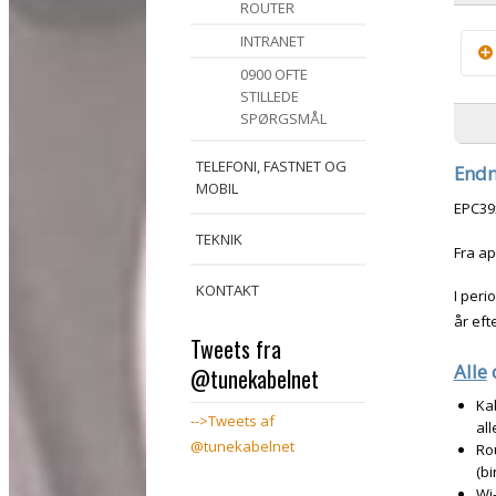
ROUTER
INTRANET
0900 OFTE
STILLEDE
Fr
SPØRGSMÅL
3.
ha
TELEFONI, FASTNET OG
Endn
Mb
MOBIL
EPC39x
Fr
TEKNIK
TG
Fra ap
KONTAKT
I peri
år eft
Tweets fra
Alle
d
@tunekabelnet
Ka
-->Tweets af
all
@tunekabelnet
Rou
(b
Wi-