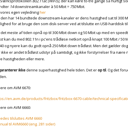
tværksprotokollen
802.11ac (WiFi5)
, der kan køre to-tre gange så hurtigt 
ndter
14
downstreamkanaler à 50 Mbit =
750
Mbit.
 vores egen vejledning
her
 den har 14 bundtede downstream-kanaler er dens hastighed sat til 300 M
ighed for at bruge den som disk-server ved at tilslutte en USB-harddisk ti
 det meste af tiden opnå op til 300 Mbit down og 50 Mbit up med en speedte
st
kan du med 802.11n i pc'ens trådløse netkort opnå knapt 100 Mbit / 50 M
0 og nyere kan du godt opnå 250 Mbit down trådløst. Men det gælder dog
 ikke er andet trådløst udstyr på samtidigt, og ikke forstyrrelser fra nær
e hastigheden eller mere.
garanterer ikke
denne superhastighed hele tiden. Det er
op til
. Og det foru
rden.
ere om AVM 6670:
ps://en.avm.de/products/fritzbox/fritzbox-6670-cable/technical-specificat
ere om AVM 6660:
edes tilsluttes AVM 6660
ual til AVM6660 (eng. 281 sider)