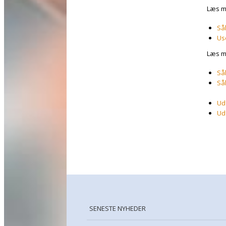
Læs m
Sål
Us
Læs m
Sål
Sål
Udf
Udf
SENESTE NYHEDER