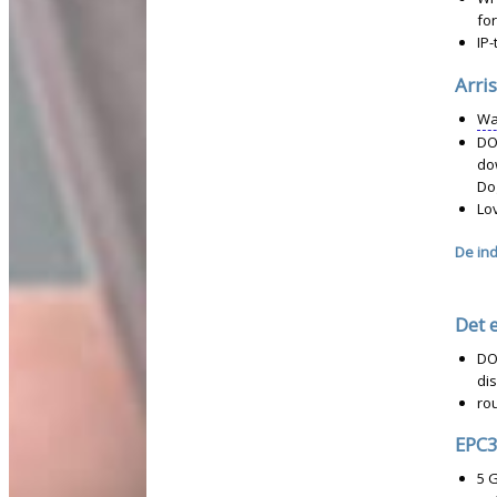
for
IP-
Arri
Wa
DOC
do
Do
Lov
De ind
Det 
DO
di
rou
EPC
5 