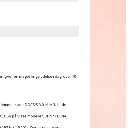
den giver en meget ringe ydelse i dag, over 10
mmet kører DOCSIS 3.0 eller 3.1 – de
rt), USB på visse modeller, UPnP / DLNA
 WiFi7 fra 1.9.2024. Der er en væsentlig