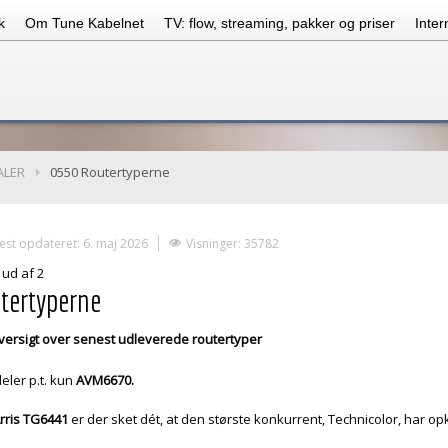
k
Om Tune Kabelnet
TV: flow, streaming, pakker og priser
Inter
ALER
0550 Routertyperne
est opdateret: 6. maj 2026
Visninger: 35782
 ud af 2
tertyperne
versigt over senest udleverede routertyper
deler p.t. kun
AVM6670.
rris TG6441
er der sket dét, at den største konkurrent, Technicolor, har