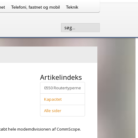
net
Telefoni, fastnet og mobil
Teknik
Søg...
Artikelindeks
0550 Routertyperne
Kapacitet
Alle sider
 opkøbt hele modemdivisionen af CommScope.