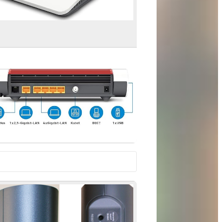
tså levere 2000 Mbit. Den har 4 Gigabit
ligt med denne også at opnå denne høje