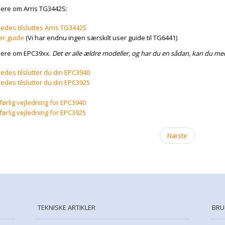
ere om Arris TG3442S:
edes tilsluttes Arris TG3442S
er guide
(Vi har endnu ingen særskilt user guide til TG6441)
ere om EPC39xx.
Det er alle ældre modeller, og har du en sådan, kan du me
edes tilslutter du din EPC3940
edes tilslutter du din EPC3925
ørlig vejledning for EPC3940
ørlig vejledning for EPC3925
Næste
TEKNISKE ARTIKLER
BRU