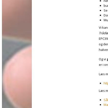
ne
bu
Se
Da
Mul
Vi kan
Trådlø
EPC394
og der
halver
Og vi
er i o
Læs m
htt
Læs m
Sål
Man