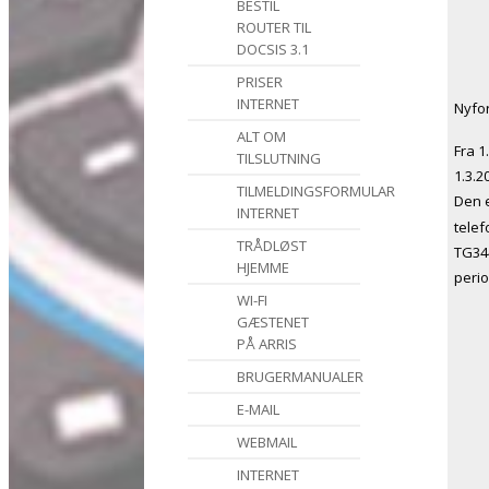
BESTIL
ROUTER TIL
DOCSIS 3.1
PRISER
INTERNET
Nyfo
ALT OM
Fra 1
TILSLUTNING
1.3.2
TILMELDINGSFORMULAR
Den 
INTERNET
telef
TRÅDLØST
TG34
HJEMME
perio
WI-FI
GÆSTENET
PÅ ARRIS
BRUGERMANUALER
E-MAIL
WEBMAIL
INTERNET