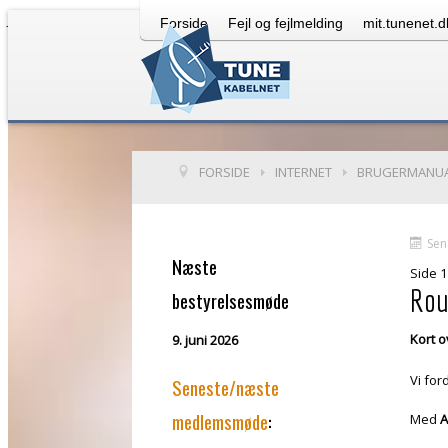
JHtml::_('jquery.framework', true);
Forside
Fejl og fejlmelding
mit.tunenet.d
kontakt
FORSIDE
INTERNET
BRUGERMANU
Sen
Næste
Side 1
Rou
bestyrelsesmøde
Kort o
9. juni 2026
Vi for
Seneste/næste
medlemsmøde
:
Med
A