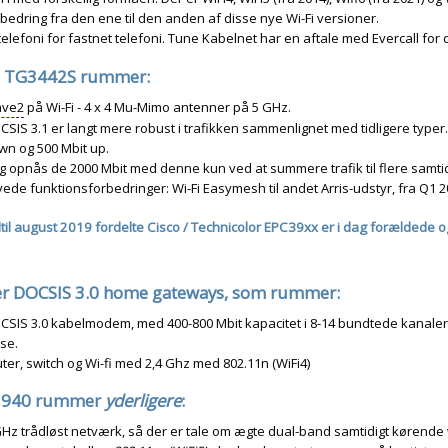
bedring fra den ene til den anden af disse nye Wi-Fi versioner.
telefoni for fastnet telefoni. Tune Kabelnet har en aftale med Evercall for 
s TG3442S rummer:
ve2
på Wi-Fi - 4 x 4 Mu-Mimo antenner på 5 GHz.
SIS 3.1 er langt mere robust i trafikken sammenlignet med tidligere typer
wn og 500 Mbit up.
g opnås de 2000 Mbit med denne kun ved at summere trafik til flere samtid
ede funktionsforbedringer: Wi-Fi Easymesh til andet Arris-udstyr, fra Q1 
til august 2019 fordelte Cisco / Technicolor EPC39xx er i dag forældede og 
er DOCSIS 3.0 home gateways, som rummer:
CSIS 3.0 kabelmodem, med 400-800 Mbit kapacitet i 8-14 bundtede kanaler
sse.
ter, switch og Wi-fi med 2,4 Ghz med 802.11n (WiFi4)
3940 rummer
yderligere
:
GHz trådløst netværk, så der er tale om ægte dual-band samtidigt kørende 