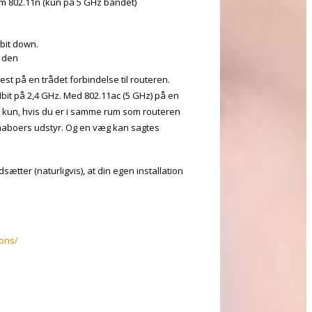
som 802.11n (kun på 5 GHz båndet)
bit down.
l den
st på en trådet forbindelse til routeren.
bit på 2,4 GHz. Med 802.11ac (5 GHz) på en
 kun, hvis du er i samme rum som routeren
e naboers udstyr. Og en væg kan sagtes
dsætter (naturligvis), at din egen installation
ions/