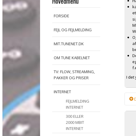
Hovedmenu
Ha
k
e
FORSIDE
s
M
FEJL OG FEJLMELDING
W
O
a
MIT.TUNENET.DK
b
D
OM TUNE KABELNET
e
f
TV: FLOW, STREAMING,
I det
PAKKER OG PRISER
INTERNET
D
FEJLMELDING
INTERNET
Fra 
300 ELLER
eth
2000 MBIT
has
INTERNET