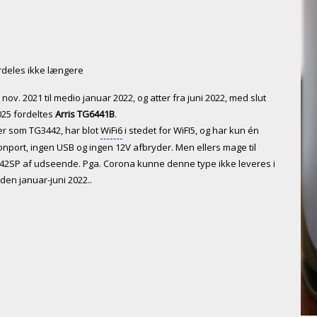
rdeles ikke længere
. nov. 2021 til medio januar 2022, og atter fra juni 2022, med slut
025 fordeltes
Arris TG6441B
.
er som TG3442, har blot
WiFi6
i stedet for WiFI5, og har kun én
onport, ingen USB og ingen 12V afbryder. Men ellers mage til
42SP af udseende. Pga. Corona kunne denne type ikke leveres i
den januar-juni 2022..