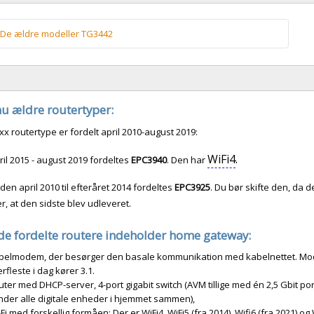
De ældre modeller TG3442
a jan. 2020- okt. 2021 hed den
Arris TG3442SP
. Det er en DOCSIS
1 router. Og det skal det være hvis man vil opnå 2000 Mbit. Den
r kun
WiFi5
, ikke WiFi6. I praksis kan maks. opnås små 800
u ældre routertyper:
its/sek via WiFi med denne.
x routertype er fordelt april 2010-august 2019:
a aug. 2019-dec. 2019 fordeltes
Arris TG3442S
, der er næsten som
WiFi4
.
3442SP, blot har et lidt andet udseende.
ril 2015 - august 2019 fordeltes
EPC3940
. Den har
oden april 2010 til efteråret 2014 fordeltes
EPC3925
. Du bør skifte den, da 
er, at den sidste blev udleveret.
e fordelte routere indeholder home gateway:
belmodem, der besørger den basale kommunikation med kabelnettet. Mode
erfleste i dag kører 3.1.
ter med DHCP-server, 4-port gigabit switch (AVM tillige med én 2,5 Gbit po
inder alle digitale enheder i hjemmet sammen),
Fi med forskellig formåen: Der er WiFi4, WiFi5 (fra 2014), Wifi6 (fra 2021) og