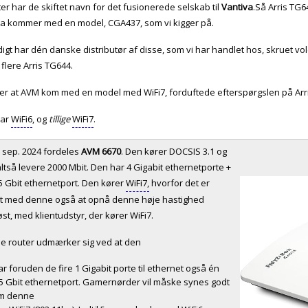
er har de skiftet navn for det fusionerede selskab til
Vantiva
.Så Arris TG6
va kommer med en model, CGA437, som vi kigger på.
igt har dén danske distributør af disse, som vi har handlet hos, skruet vol
flere Arris TG644.
er at AVM kom med en model med WiFi7, forduftede efterspørgslen på Arri
har
WiFi6
, og
tillige
WiFi7
.
. sep. 2024 fordeles
AVM 6670
. Den kører DOCSIS 3.1 og
ltså levere 2000 Mbit. Den har 4 Gigabit ethernetporte +
5 Gbit ethernetport. Den kører
WiFi7,
hvorfor det er
gt med denne også at opnå denne høje hastighed
øst, med klientudstyr, der kører WiFi7.
e router udmærker sig ved at den
r foruden de fire 1 Gigabit porte til ethernet også én
,5 Gbit ethernetport. Gamernørder vil måske synes godt
m denne