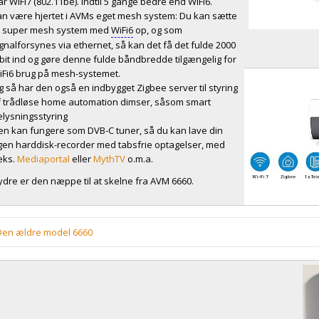
r WiFi7 (802.11be). Indtil 5 gange bedre end WiFi6.
an være hjertet i AVMs eget mesh system: Du kan sætte
t super mesh system med
WiFi6
op, og som
ignalforsynes via ethernet, så kan det få det fulde 2000
bit ind og gøre denne fulde båndbredde tilgængelig for
iFi6 brug på mesh-systemet.
g så har den også en indbygget Zigbee server til styring
f trådløse home automation dimser, såsom smart
elysningsstyring
en kan fungere som DVB-C tuner, så du kan lave din
gen harddisk-recorder med tabsfrie optagelser, med
.eks.
Mediaportal
eller
MythTV
o.m.a.
 ydre er den næppe til at skelne fra AVM 6660.
en ældre model 6660
25. jan. 2022 - juli 2024 fordeltes
AVM 6660
. Den kører DOCSIS 3.1 og kan al
ernetporte + én 2,5 Gbit ethernetport. Den kører
WiFi6
, hvorfor det er mu
tighed trådløst, med klientudstyr, der kører
WiFi6
.